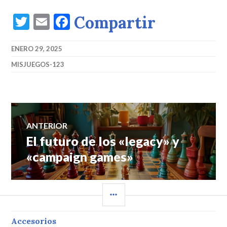
Twitter
Email
Facebook
Compartir
ENERO 29, 2025
MISJUEGOS-123
Navegación
ANTERIOR
El futuro de los «legacy» y
Entrada
de
anterior:
«campaign games»
entradas
BARRA
LATERAL
Accesorios