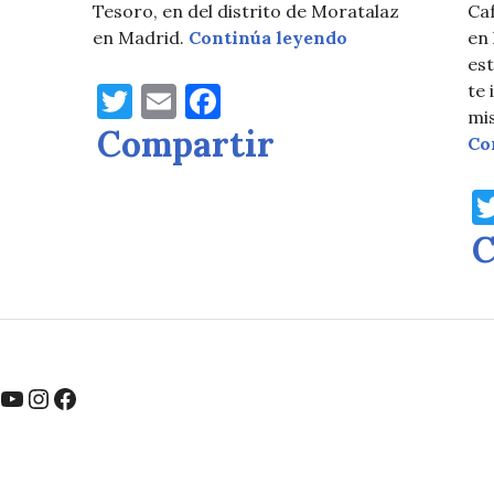
 en Padis
Tesoro, en del distrito de Moratalaz
Caf
Ragora Juegos e
en Madrid.
Continúa leyendo
en 
est
T
E
F
te 
mi
w
m
a
Compartir
Co
it
ai
c
te
l
e
r
b
C
o
o
k
ouTube
Instagram
Facebook