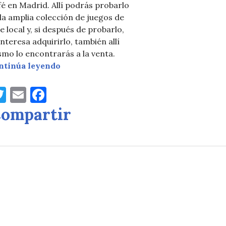
é en Madrid. Allí podrás probarlo
n Mi Tesoro
la amplia colección de juegos de
e local y, si después de probarlo,
interesa adquirirlo, también allí
smo lo encontrarás a la venta.
Ragora Juegos en Replay Café
ntinúa leyendo
T
E
F
w
m
a
ompartir
it
ai
c
te
l
e
r
b
o
o
k