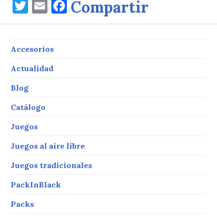
T
E
F
Compartir
w
m
a
it
ai
c
te
l
e
Accesorios
r
b
Actualidad
o
Blog
o
Catálogo
k
Juegos
Juegos al aire libre
Juegos tradicionales
PackInBlack
Packs