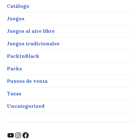
o
Catálogo
k
Juegos
Juegos al aire libre
Juegos tradicionales
PackInBlack
Packs
Puntos de venta
Tazas
Uncategorized
YouTube
Instagram
Facebook