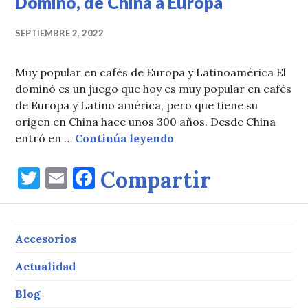
Dominó, de China a Europa
SEPTIEMBRE 2, 2022
Muy popular en cafés de Europa y Latinoamérica El
dominó es un juego que hoy es muy popular en cafés
de Europa y Latino américa, pero que tiene su
origen en China hace unos 300 años. Desde China
Dominó, de China a Eur
entró en …
Continúa leyendo
T
E
F
Compartir
w
m
a
it
ai
c
te
l
e
Accesorios
r
b
Actualidad
o
Blog