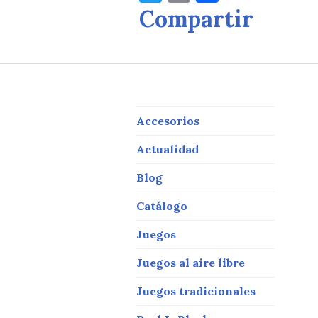
w
m
a
Compartir
it
ai
c
te
l
e
r
b
o
Y
o
Accesorios
k
Actualidad
Blog
Catálogo
Juegos
Juegos al aire libre
Juegos tradicionales