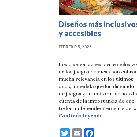
Diseños más inclusivo
y accesibles
FEBRERO 5, 2025
Los diseños accesibles e inclusiv
en los juegos de mesa han cobra
mucha relevancia en los últimos
años, a medida que los diseñador
de juegos y las editoras se han d
cuenta de la importancia de que
todos, independientemente de …
Diseños más i
Continúa leyendo
T
E
F