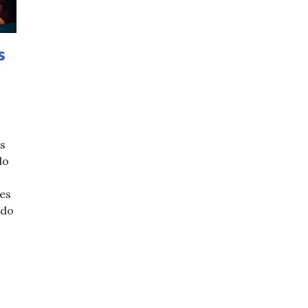
s
os
do
es
ado
nclusivos y accesibles