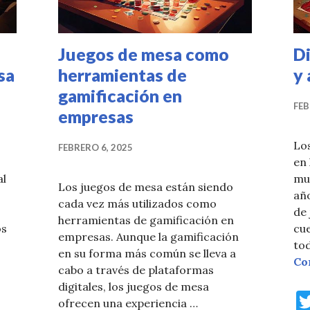
Juegos de mesa como
Di
sa
herramientas de
y 
gamificación en
FEB
empresas
Los
FEBRERO 6, 2025
en
al
muc
Los juegos de mesa están siendo
año
cada vez más utilizados como
de 
herramientas de gamificación en
os
cue
empresas. Aunque la gamificación
,
to
en su forma más común se lleva a
Beneficios de jugar en familia a juegos de mesa
Co
cabo a través de plataformas
digitales, los juegos de mesa
ofrecen una experiencia …