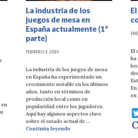
La industria de los
El
juegos de mesa en
c
España actualmente (1ª
ENE
parte)
El 
FEBRERO 3, 2025
ha 
n
los
La industria de los juegos de mesa
des
en España ha experimentado un
Est
crecimiento notable en los últimos
En 
años, tanto en términos de
en
producción local como en
s en
popularidad entre los jugadores.
en
Aquí hay algunos aspectos clave
 de los juegos de mesa en España (2ª parte)
sobre el estado actual de …
C
La industria de los juegos 
Continúa leyendo