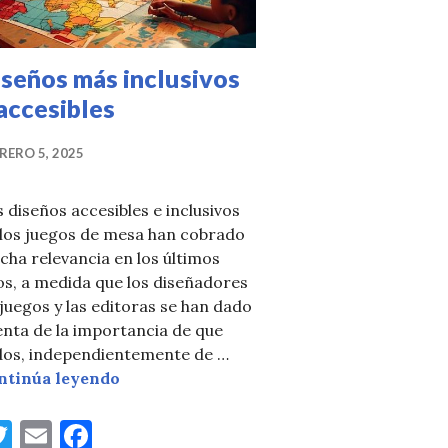
seños más inclusivos
accesibles
RERO 5, 2025
 diseños accesibles e inclusivos
 los juegos de mesa han cobrado
ha relevancia en los últimos
s, a medida que los diseñadores
juegos y las editoras se han dado
nta de la importancia de que
dos, independientemente de …
Diseños más inclusivos y accesibles
ntinúa leyendo
T
E
F