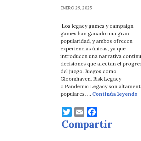
ENERO 29, 2025
Los legacy games y campaign
games han ganado una gran
popularidad, y ambos ofrecen
experiencias únicas, ya que
introducen una narrativa continu
decisiones que afectan el progre
del juego. Juegos como
Gloomhaven, Risk Legacy
o Pandemic Legacy son altament
E
populares, …
Continúa leyendo
T
E
F
w
m
a
Compartir
it
ai
c