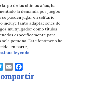
o largo de los últimos años, ha
mentado la demanda por juegos
 se pueden jugar en solitario.
o incluye tanto adaptaciones de
egos multijugador como títulos
señados específicamente para
a sola persona. Este fenómeno ha
cido, en parte, …
Juegos en solitario
ntinúa leyendo
idad en la industria de los juegos de mesa
T
E
F
w
m
a
ompartir
it
ai
c
te
l
e
r
b
o