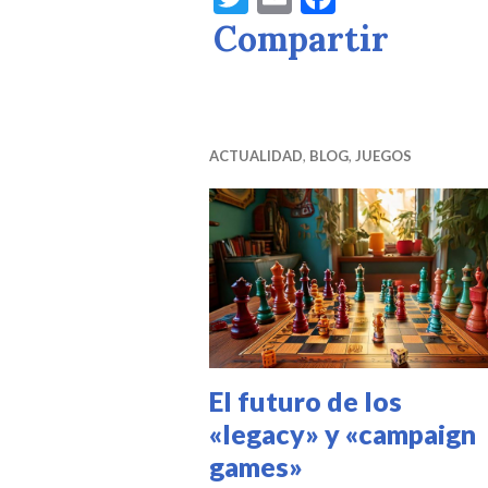
w
m
a
Compartir
it
ai
c
te
l
e
r
b
ACTUALIDAD
,
BLOG
,
JUEGOS
o
o
k
El futuro de los
«legacy» y «campaign
games»