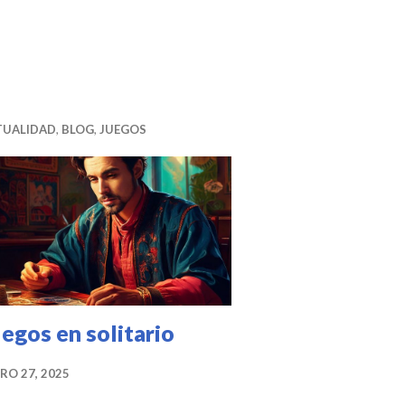
te
l
e
r
b
o
o
k
TUALIDAD
,
BLOG
,
JUEGOS
egos en solitario
RO 27, 2025