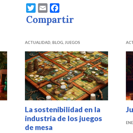
T
E
F
w
m
a
Compartir
it
ai
c
te
l
e
r
b
ACTUALIDAD
,
BLOG
,
JUEGOS
AC
o
o
k
La sostenibilidad en la
Ju
industria de los juegos
ENE
de mesa