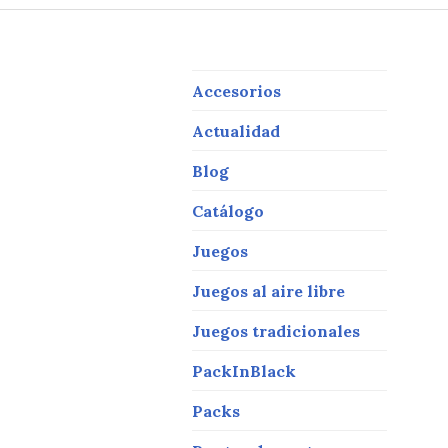
te
l
e
r
b
o
Y
o
Accesorios
k
Actualidad
Blog
Catálogo
Juegos
Juegos al aire libre
Juegos tradicionales
PackInBlack
Packs