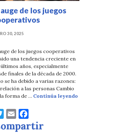
 auge de los juegos
ooperativos
RO 30, 2025
auge de los juegos cooperativos
sido una tendencia creciente en
 últimos años, especialmente
de finales de la década de 2000.
o se ha debido a varias razones:
relación a las personas Cambio
El auge de los juegos co
 la forma de …
Continúa leyendo
T
E
F
w
m
a
ompartir
de mesa en España actualmente (1ª parte)
it
ai
c