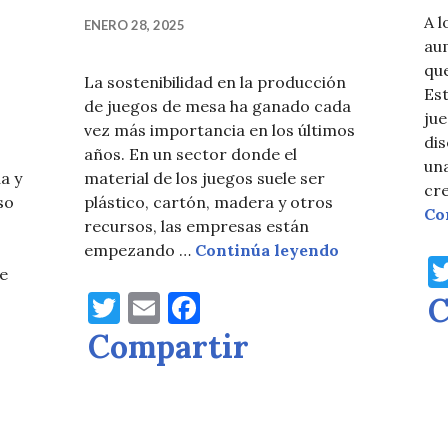
A l
ENERO 28, 2025
au
que
La sostenibilidad en la producción
Est
de juegos de mesa ha ganado cada
ju
vez más importancia en los últimos
di
años. En un sector donde el
un
a y
material de los juegos suele ser
cre
so
plástico, cartón, madera y otros
Co
recursos, las empresas están
La sostenibil
empezando …
Continúa leyendo
e
l futuro de los «legacy» y «campaign games»
T
E
F
C
w
m
a
Compartir
it
ai
c
te
l
e
r
b