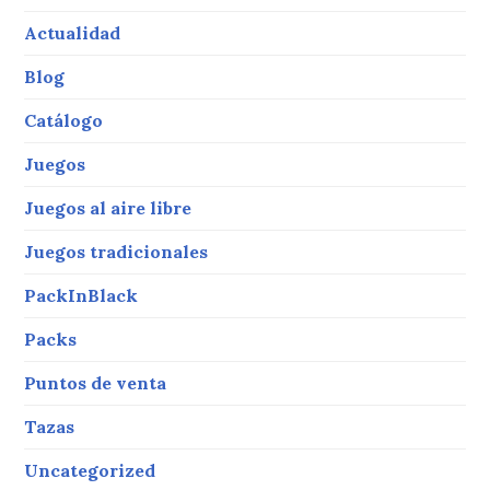
r
b
Actualidad
o
Blog
o
Catálogo
k
Juegos
Juegos al aire libre
Juegos tradicionales
PackInBlack
Packs
Puntos de venta
Tazas
Uncategorized