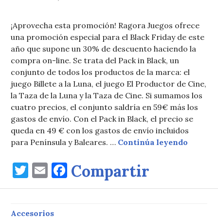
¡Aprovecha esta promoción! Ragora Juegos ofrece
una promoción especial para el Black Friday de este
año que supone un 30% de descuento haciendo la
compra on-line. Se trata del Pack in Black, un
conjunto de todos los productos de la marca: el
juego Billete a la Luna, el juego El Productor de Cine,
la Taza de la Luna y la Taza de Cine. Si sumamos los
cuatro precios, el conjunto saldría en 59€ más los
gastos de envío. Con el Pack in Black, el precio se
queda en 49 € con los gastos de envío incluidos
Black F
para Península y Baleares. …
Continúa leyendo
T
E
F
Compartir
w
m
a
it
ai
c
te
l
e
Accesorios