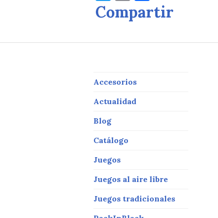
w
m
a
Compartir
it
ai
c
te
l
e
r
b
o
Y
o
Accesorios
k
Actualidad
Blog
Catálogo
Juegos
Juegos al aire libre
Juegos tradicionales