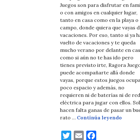
Juegos son para disfrutar en fami
o con amigos en cualquier lugar,
tanto en casa como en la playa o 
campo, donde quiera que vayas d
vacaciones. Por eso, tanto si ya h
vuelto de vacaciones y te queda
mucho verano por delante en cas
como si aún no te has ido pero
tienes previsto irte, Ragora Jueg
puede acompañarte allá donde
vayas, porque estos juegos ocup
poco espacio y además, no
requieren ni de baterías ni de re
eléctrica para jugar con ellos. So
hacen falta ganas de pasar un bu
Ragora 
rato …
Continúa leyendo
T
E
F