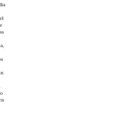
lia
el
e
as
a,
os
an
d
lo
en
Juegos, la diversión de este verano