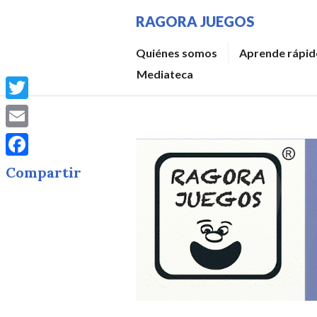
Saltar
RAGORA JUEGOS
al
contenido.
Quiénes somos
Aprende rápido
Mediateca
Twitter
Email
Facebook
Compartir