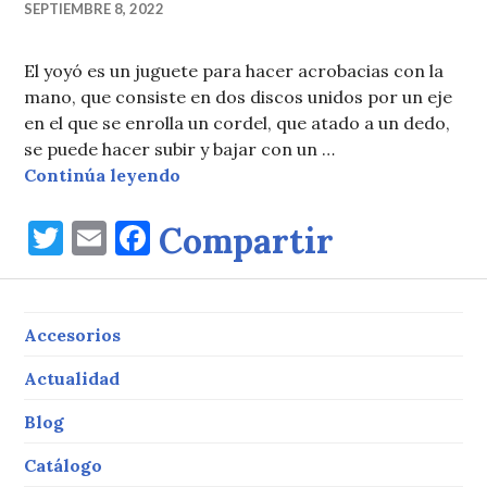
SEPTIEMBRE 8, 2022
El yoyó es un juguete para hacer acrobacias con la
mano, que consiste en dos discos unidos por un eje
en el que se enrolla un cordel, que atado a un dedo,
se puede hacer subir y bajar con un …
Yoyó, acrobacias con la mano
Continúa leyendo
T
E
F
Compartir
w
m
a
it
ai
c
te
l
e
Accesorios
r
b
Actualidad
o
Blog
o
Catálogo
k