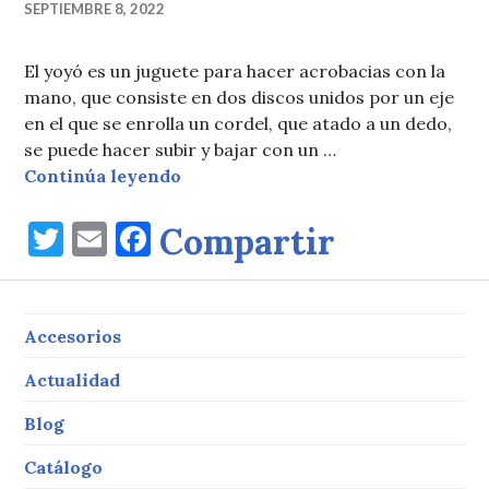
SEPTIEMBRE 8, 2022
El yoyó es un juguete para hacer acrobacias con la
mano, que consiste en dos discos unidos por un eje
en el que se enrolla un cordel, que atado a un dedo,
se puede hacer subir y bajar con un …
Yoyó, acrobacias con la mano
Continúa leyendo
T
E
F
Compartir
w
m
a
it
ai
c
te
l
e
Accesorios
r
b
Actualidad
o
Blog
o
Catálogo
k