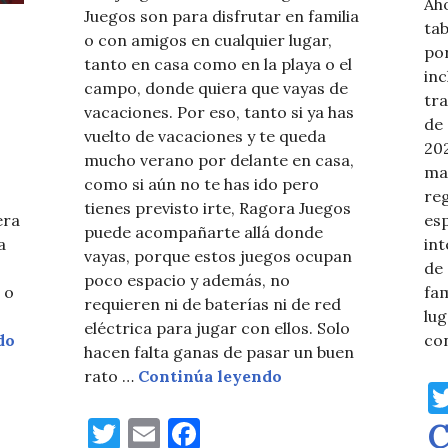
Aho
Juegos son para disfrutar en familia
tab
o con amigos en cualquier lugar,
por
tanto en casa como en la playa o el
inc
campo, donde quiera que vayas de
tra
vacaciones. Por eso, tanto si ya has
de 
vuelto de vacaciones y te queda
202
mucho verano por delante en casa,
ma
como si aún no te has ido pero
reg
tienes previsto irte, Ragora Juegos
es
era
puede acompañarte allá donde
in
a
vayas, porque estos juegos ocupan
de 
poco espacio y además, no
fam
 o
requieren ni de baterías ni de red
lug
eléctrica para jugar con ellos. Solo
La escalera, originalmente, serpientes y escaleras
co
do
hacen falta ganas de pasar un buen
Ragora Juegos, la di
rato …
Continúa leyendo
T
E
F
C