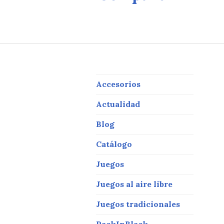
it
ai
c
te
l
e
r
b
o
o
Y
k
Accesorios
Actualidad
Blog
Catálogo
Juegos
Juegos al aire libre
Juegos tradicionales