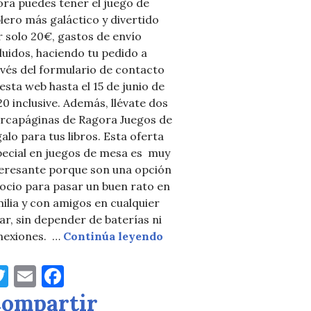
ra puedes tener el juego de
lero más galáctico y divertido
 solo 20€, gastos de envío
luidos, haciendo tu pedido a
vés del formulario de contacto
esta web hasta el 15 de junio de
0 inclusive. Además, llévate dos
rcapáginas de Ragora Juegos de
alo para tus libros. Esta oferta
pecial en juegos de mesa es muy
teresante porque son una opción
ocio para pasar un buen rato en
ilia y con amigos en cualquier
ar, sin depender de baterías ni
Super oferta galáctica
nexiones. …
Continúa leyendo
versión de este verano
T
E
F
w
m
a
ompartir