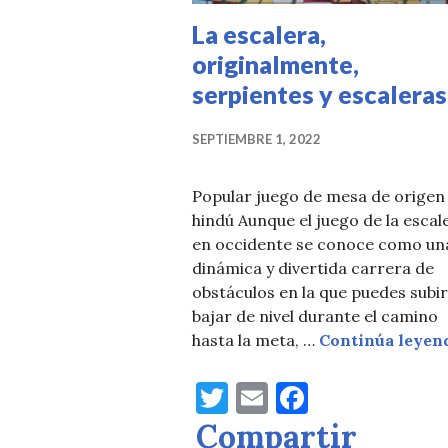
La escalera,
originalmente,
serpientes y escaleras
SEPTIEMBRE 1, 2022
Popular juego de mesa de origen
hindú Aunque el juego de la escal
en occidente se conoce como un
dinámica y divertida carrera de
obstáculos en la que puedes subir
bajar de nivel durante el camino
hasta la meta, …
Continúa leyen
T
E
F
w
m
a
Compartir