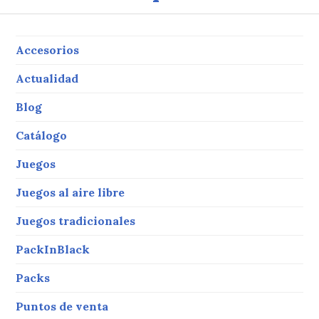
w
m
a
it
ai
c
te
l
e
Accesorios
r
b
Actualidad
o
Blog
o
Catálogo
k
Juegos
Juegos al aire libre
Juegos tradicionales
PackInBlack
Packs
Puntos de venta