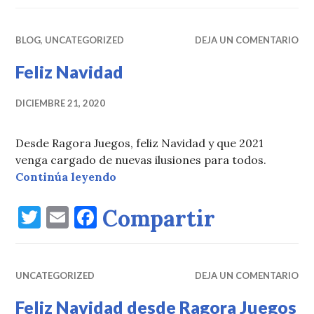
w
m
a
it
ai
c
BLOG
te
,
UNCATEGORIZED
l
e
DEJA UN COMENTARIO
r
b
Feliz Navidad
o
DICIEMBRE 21, 2020
o
k
Desde Ragora Juegos, feliz Navidad y que 2021
venga cargado de nuevas ilusiones para todos.
Feliz Navidad
Continúa leyendo
T
E
F
Compartir
w
m
a
it
ai
c
UNCATEGORIZED
te
l
e
DEJA UN COMENTARIO
r
b
Feliz Navidad desde Ragora Juegos