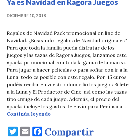
r
b
Ya es Navidad en Ragora Juegos
o
DICIEMBRE 10, 2018
o
k
Regalos de Navidad Pack promocional on line de
Navidad. ¿Buscando regalos de Navidad originales?
Para que toda la familia pueda disfrutar de los
juegos y las tazas de Ragora Juegos, lanzamos este
«pack» promocional con toda la gama de la marca.
Para jugar a hacer películas o para soñar con ir a la
Luna, todo es posible con este regalo. Por 45 euros
podéis recibir en vuestro domicilio los juegos Billete
a la Luna y El Productor de Cine, así como las tazas
tipo «mug» de cada juego. Además, el precio del
«pack» incluye los gastos de envío para Península …
Ya es Navidad en Ragora Juegos
Continúa leyendo
T
E
F
Compartir