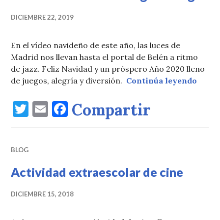
o
DICIEMBRE 22, 2019
o
k
En el vídeo navideño de este año, las luces de
Madrid nos llevan hasta el portal de Belén a ritmo
de jazz. Feliz Navidad y un próspero Año 2020 lleno
Feliz
de juegos, alegría y diversión.
Continúa leyendo
T
E
F
Compartir
w
m
a
it
ai
c
BLOG
te
l
e
r
b
Actividad extraescolar de cine
o
DICIEMBRE 15, 2018
o
k