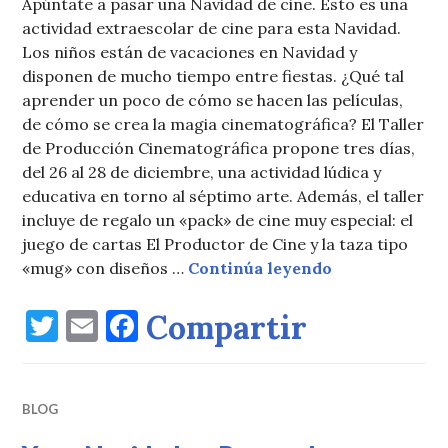
Apúntate a pasar una Navidad de cine. Esto es una
actividad extraescolar de cine para esta Navidad.
Los niños están de vacaciones en Navidad y
disponen de mucho tiempo entre fiestas. ¿Qué tal
aprender un poco de cómo se hacen las películas,
de cómo se crea la magia cinematográfica? El Taller
de Producción Cinematográfica propone tres días,
del 26 al 28 de diciembre, una actividad lúdica y
educativa en torno al séptimo arte. Además, el taller
incluye de regalo un «pack» de cine muy especial: el
juego de cartas El Productor de Cine y la taza tipo
Actividad extr
«mug» con diseños …
Continúa leyendo
T
E
F
Compartir
w
m
a
it
ai
c
BLOG
te
l
e