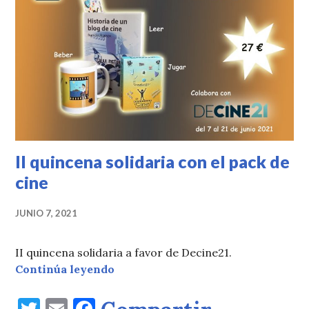
II quincena solidaria con el pack de
cine
JUNIO 7, 2021
II quincena solidaria a favor de Decine21.
II quincena solidaria con el pack d
Continúa leyendo
T
E
F