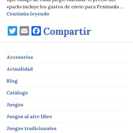
«pack» incluye los gastos de envío para Península …
Ya es Navidad en Ragora Juegos
Continúa leyendo
T
E
F
Compartir
w
m
a
it
ai
c
te
l
e
Accesorios
r
b
Actualidad
o
Blog
o
Catálogo
k
Juegos
Juegos al aire libre
Juegos tradicionales