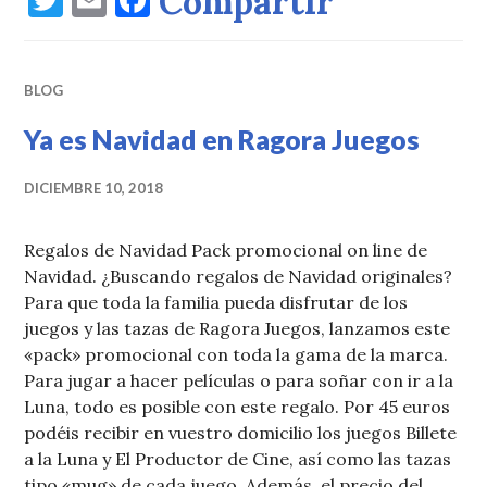
Compartir
w
m
a
it
ai
c
BLOG
te
l
e
r
b
Ya es Navidad en Ragora Juegos
o
DICIEMBRE 10, 2018
o
k
Regalos de Navidad Pack promocional on line de
Navidad. ¿Buscando regalos de Navidad originales?
Para que toda la familia pueda disfrutar de los
juegos y las tazas de Ragora Juegos, lanzamos este
«pack» promocional con toda la gama de la marca.
Para jugar a hacer películas o para soñar con ir a la
Luna, todo es posible con este regalo. Por 45 euros
podéis recibir en vuestro domicilio los juegos Billete
a la Luna y El Productor de Cine, así como las tazas
tipo «mug» de cada juego. Además, el precio del