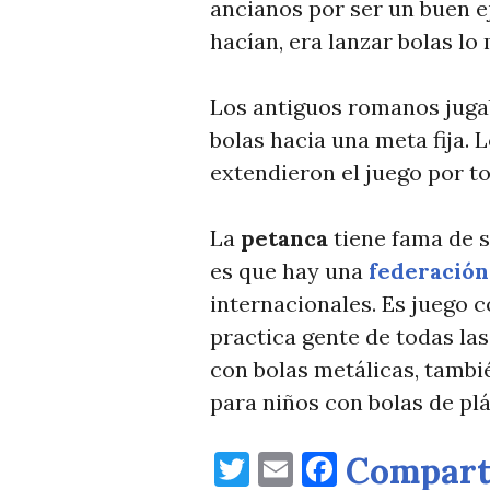
ancianos por ser un buen ej
hacían, era lanzar bolas lo 
Los antiguos romanos jugab
bolas hacia una meta fija. 
extendieron el juego por t
La
petanca
tiene fama de s
es que hay una
federación
internacionales. Es juego 
practica gente de todas la
con bolas metálicas, tambi
para niños con bolas de plá
Twitter
Email
Faceboo
Compart