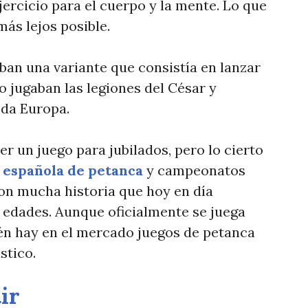
ercicio para el cuerpo y la mente. Lo que
más lejos posible.
an una variante que consistía en lanzar
Lo jugaban las legiones del César y
oda Europa.
er un juego para jubilados, pero lo cierto
 española de petanca
y campeonatos
con mucha historia que hoy en día
s edades. Aunque oficialmente se juega
én hay en el mercado juegos de petanca
stico.
k
ir