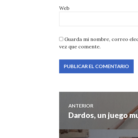
Web
Guarda mi nombre, correo elec
vez que comente.
Navegación
ANTERIOR
Dardos, un juego mu
Entrada
de
anterior:
entradas