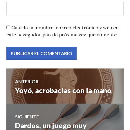
Guarda mi nombre, correo electrónico y web en
este navegador para la próxima vez que comente.
Navegación
ANTERIOR
Yoyó, acrobacias con la mano
Entrada
de
anterior:
entradas
SIGUIENTE
Dardos, un juego muy
Entrada