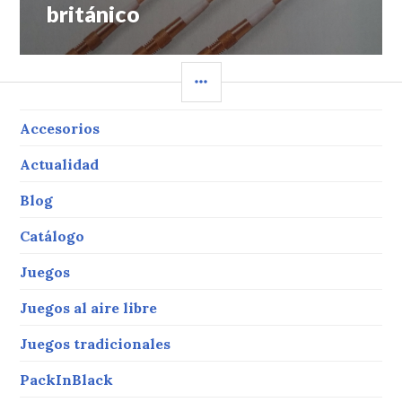
siguiente:
británico
BARRA
LATERAL
Accesorios
Actualidad
Blog
Catálogo
Juegos
Juegos al aire libre
Juegos tradicionales
PackInBlack