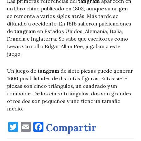
Las primeras referencias del
tangram
aparecen en
un libro chino publicado en 1803, aunque su origen
se remonta a varios siglos atrás. Más tarde se
difundió a occidente. En 1818 salieron publicaciones
de
tangram
en Estados Unidos, Alemania, Italia,
Francia e Inglaterra. Se sabe que escritores como
Lewis Carroll o Edgar Allan Poe, jugaban a este
juego.
Un juego de
tangram
de siete piezas puede generar
1600 posibilidades de distintas figuras. Estas siete
piezas son cinco triángulos, un cuadrado y un
romboide. De los cinco triángulos, dos son grandes,
otros dos son pequeños y uno tiene un tamaño
medio.
Twitter
Email
Facebook
Compartir