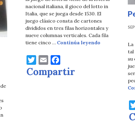
nacional italiana, il gioco del lotto in
Pe
Italia, que se juega desde 1530. El
juego clásico consta de cartones
SEP
divididos en tres filas horizontales y
nueve columnas verticales. Cada fila
Lotería, han 
tiene cinco …
Continúa leyendo
La 
tal
T
E
F
su 
jue
w
m
a
Compartir
ser
it
ai
c
pe
te
l
e
 de
Co
r
b
es
o
o
C
o
an
k
ando no tienes con quien jugar