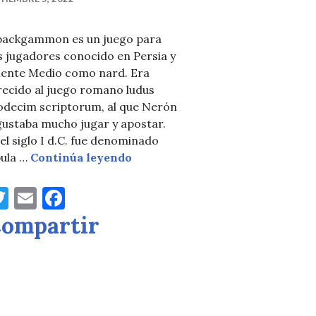
 backgammon es un juego para
s jugadores conocido en Persia y
iente Medio como nard. Era
recido al juego romano ludus
odecim scriptorum, al que Nerón
gustaba mucho jugar y apostar.
el siglo I d.C. fue denominado
Backgammon, desde oriente des
bula …
Continúa leyendo
o de estrategia por excelencia
T
E
F
w
m
a
ompartir
it
ai
c
te
l
e
r
b
o