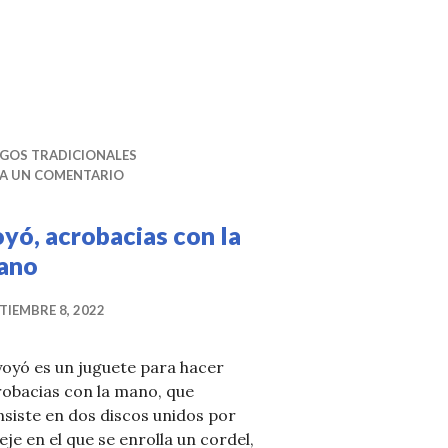
r
b
o
o
k
EGOS TRADICIONALES
JA UN COMENTARIO
yó, acrobacias con la
ano
TIEMBRE 8, 2022
yoyó es un juguete para hacer
robacias con la mano, que
siste en dos discos unidos por
eje en el que se enrolla un cordel,