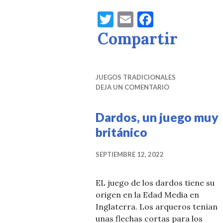
T
E
F
w
m
a
Compartir
it
ai
c
te
l
e
r
b
JUEGOS TRADICIONALES
DEJA UN COMENTARIO
o
o
Dardos, un juego muy
k
británico
SEPTIEMBRE 12, 2022
EL juego de los dardos tiene su
origen en la Edad Media en
Inglaterra. Los arqueros tenían
unas flechas cortas para los