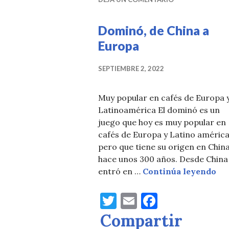
o
k
Dominó, de China a
Europa
SEPTIEMBRE 2, 2022
Muy popular en cafés de Europa 
Latinoamérica El dominó es un
juego que hoy es muy popular en
cafés de Europa y Latino américa
pero que tiene su origen en Chin
hace unos 300 años. Desde China
Do
entró en …
Continúa leyendo
T
E
F
w
m
a
Compartir