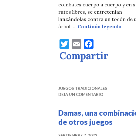
combates cuerpo a cuerpo y en s
ratos libres, se entretenían
lanzándolas contra un tocón de 
Dardo
árbol, …
Continúa leyendo
T
E
F
w
m
a
Compartir
it
ai
c
te
l
e
r
b
JUEGOS TRADICIONALES
o
DEJA UN COMENTARIO
o
k
Damas, una combinaci
de otros juegos
SEPTIEMBRE 7, 2022