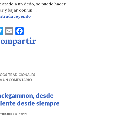
 atado a un dedo, se puede hacer
ir y bajar con un …
Yoyó, acrobacias con la mano
ntinúa leyendo
T
E
F
 con mucha imaginación
w
m
a
ompartir
it
ai
c
te
l
e
r
b
o
EGOS TRADICIONALES
o
JA UN COMENTARIO
k
ackgammon, desde
riente desde siempre
TIEMBRE 5, 2022