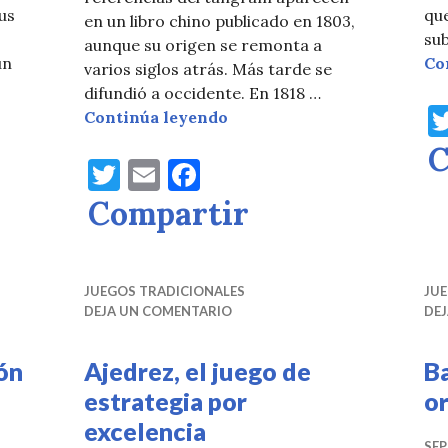
us
que
en un libro chino publicado en 1803,
sub
aunque su origen se remonta a
un
Co
varios siglos atrás. Más tarde se
s, un juego muy británico
difundió a occidente. En 1818 …
Tangram, un rompecabezas
Continúa leyendo
C
T
E
F
w
m
a
Compartir
it
ai
c
te
l
e
r
b
JUEGOS TRADICIONALES
JU
DEJA UN COMENTARIO
DE
o
o
ón
Ajedrez, el juego de
B
k
estrategia por
o
excelencia
SEP