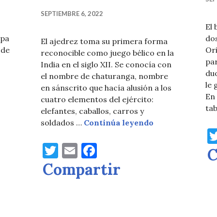
SEPTIEMBRE 6, 2022
El
opa
do
El ajedrez toma su primera forma
 de
Or
reconocible como juego bélico en la
pa
India en el siglo XII. Se conocía con
du
el nombre de chaturanga, nombre
le 
en sánscrito que hacía alusión a los
En 
cuatro elementos del ejército:
mas, una combinación de otros juegos
ta
elefantes, caballos, carros y
Ajedrez, el jueg
soldados …
Continúa leyendo
T
E
F
C
w
m
a
Compartir
it
ai
c
te
l
e
r
b