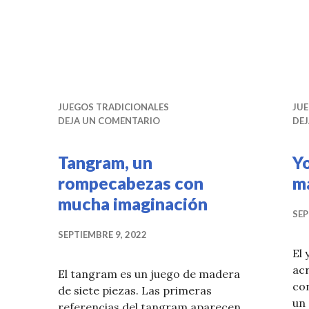
JUEGOS TRADICIONALES
JU
DEJA UN COMENTARIO
DE
Tangram, un
Yo
rompecabezas con
m
mucha imaginación
SEP
SEPTIEMBRE 9, 2022
El 
ac
El tangram es un juego de madera
con
de siete piezas. Las primeras
un 
referencias del tangram aparecen