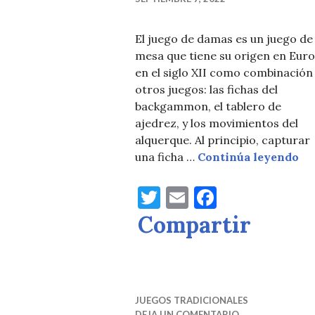
El juego de damas es un juego de
mesa que tiene su origen en Eur
en el siglo XII como combinación
otros juegos: las fichas del
backgammon, el tablero de
ajedrez, y los movimientos del
alquerque. Al principio, capturar
Da
una ficha …
Continúa leyendo
T
E
F
w
m
a
Compartir
it
ai
c
te
l
e
r
b
JUEGOS TRADICIONALES
o
DEJA UN COMENTARIO