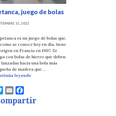
tanca, juego de bolas
TIEMBRE 15, 2022
cantado bingo
petanca es un juego de bolas que,
 como se conoce hoy en día, tiene
origen en Francia en 1907. Se
ga con bolas de hierro que deben
 lanzadas hacia una bola más
queña de madera que …
Petanca, juego de bolas
ntinúa leyendo
T
E
F
w
m
a
ompartir
it
ai
c
te
l
e