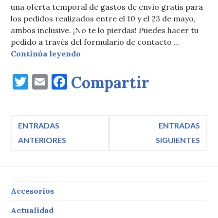
una oferta temporal de gastos de envío gratis para
los pedidos realizados entre el 10 y el 23 de mayo,
ambos inclusive. ¡No te lo pierdas! Puedes hacer tu
pedido a través del formulario de contacto …
Oferta de relanzamiento del Pack 
Continúa leyendo
T
E
F
Compartir
w
m
a
it
ai
c
Navegación
te
l
e
ENTRADAS
ENTRADAS
r
b
ANTERIORES
SIGUIENTES
de
o
o
entradas
k
Accesorios
Actualidad