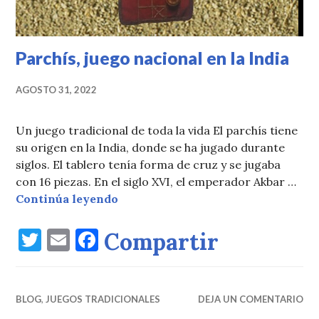
Parchís, juego nacional en la India
AGOSTO 31, 2022
Un juego tradicional de toda la vida El parchís tiene
su origen en la India, donde se ha jugado durante
siglos. El tablero tenía forma de cruz y se jugaba
con 16 piezas. En el siglo XVI, el emperador Akbar …
Parchís, juego nacional en la India
Continúa leyendo
T
E
F
Compartir
w
m
a
it
ai
c
BLOG
te
,
JUEGOS TRADICIONALES
l
e
DEJA UN COMENTARIO