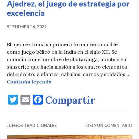
Ajedrez, el juego de estrategia por
excelencia
SEPTIEMBRE 6, 2022
El ajedrez toma su primera forma reconocible
como juego bélico en la India en el siglo XII. Se
conocía con el nombre de chaturanga, nombre en
sánscrito que hacía alusión a los cuatro elementos
del ejército: elefantes, caballos, carros y soldados …
Ajedrez, el juego de estrategia por
Continúa leyendo
T
E
F
Compartir
w
m
a
it
ai
c
JUEGOS TRADICIONALES
te
l
e
DEJA UN COMENTARIO