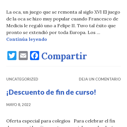
La oca, un juego que se remonta al siglo XVI El juego
de la oca se hizo muy popular cuando Francesco de
Medicis le regaló uno a Felipe II. Tuvo tal éxito que
pronto se extendió por toda Europa. Los …
De oca a oca, y tiro porque me toca
Continúa leyendo
T
E
F
Compartir
w
m
a
it
ai
c
UNCATEGORIZED
te
l
e
DEJA UN COMENTARIO
r
b
¡Descuento de fin de curso!
o
MAYO 8, 2022
o
k
Oferta especial para colegios Para celebrar el fin