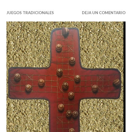
it
ai
c
JUEGOS TRADICIONALES
te
l
e
DEJA UN COMENTARIO
r
b
o
o
k