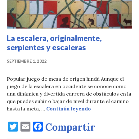
La escalera, originalmente,
serpientes y escaleras
SEPTIEMBRE 1, 2022
Popular juego de mesa de origen hindú Aunque el
juego de la escalera en occidente se conoce como
una dinámica y divertida carrera de obstáculos en la
que puedes subir o bajar de nivel durante el camino
La escalera, origin
hasta la meta, …
Continúa leyendo
T
E
F
Compartir
w
m
a