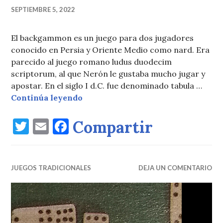
SEPTIEMBRE 5, 2022
El backgammon es un juego para dos jugadores
conocido en Persia y Oriente Medio como nard. Era
parecido al juego romano ludus duodecim
scriptorum, al que Nerón le gustaba mucho jugar y
apostar. En el siglo I d.C. fue denominado tabula …
Backgammon, desde oriente desde
Continúa leyendo
T
E
F
Compartir
w
m
a
it
ai
c
JUEGOS TRADICIONALES
te
l
e
DEJA UN COMENTARIO
r
b
o
o