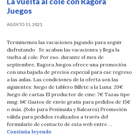
r
b
La vuelta al cole con Ragora
o
Juegos
o
AGOSTO 31, 2021
k
Terminemos las vacaciones jugando para seguir
disfrutando Se acaban las vacaciones y llega la
vuelta al cole. Por eso, durante el mes de
septiembre, Ragora Juegos ofrece una promoción
con una bajada de precios especial para ese regreso
a las aulas. Las condiciones de la oferta son las
siguientes: Juego de tablero Billete a la Luna: 20€
Juego de cartas El productor de cine: 7€ Tazas tipo
mug: 8€ Gastos de envío gratis para pedidos de 15€
o más. (Solo para Península y Baleares) Promoción
válida para pedidos realizados a través del
formulario de contacto de esta web entre …
La vuelta al cole con Ragora Juego
Continúa leyendo