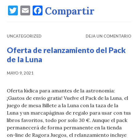
T
E
F
Compartir
w
m
a
it
ai
c
UNCATEGORIZED
te
l
e
DEJA UN COMENTARIO
r
b
Oferta de relanzamiento del Pack
o
de la Luna
o
MAYO 9, 2021
k
Oferta lúdica para amantes de la astronomía:
¡Gastos de envío gratis! Vuelve el Pack de la Luna, el
juego de mesa Billete a la Luna con la taza de la
Luna y un marcapáginas de regalo para usar con tus
libros favoritos, todo por solo 30 €. Aunque el pack
permanecerá de forma permanente en la tienda
on-line de Ragora Juegos, el relanzamiento incluye