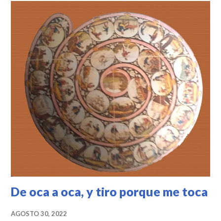
r
b
o
o
k
De oca a oca, y tiro porque me toca
AGOSTO 30, 2022