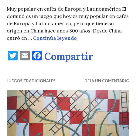
Muy popular en cafés de Europa y Latinoamérica El
dominó es un juego que hoy es muy popular en cafés
de Europa y Latino américa, pero que tiene su
origen en China hace unos 300 años. Desde China
Dominó, de China a Eur
entró en …
Continúa leyendo
T
E
F
Compartir
w
m
a
it
ai
c
JUEGOS TRADICIONALES
te
l
e
DEJA UN COMENTARIO
r
b
o
o
k