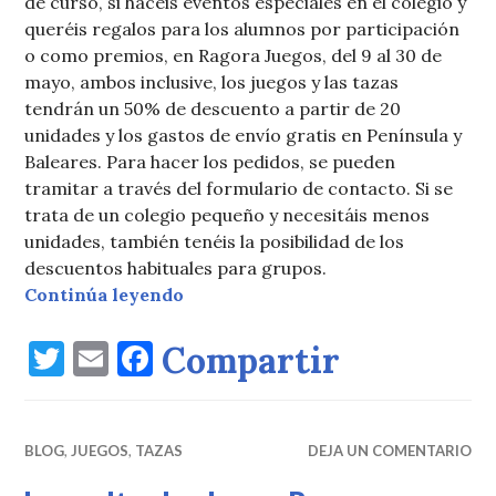
de curso, si hacéis eventos especiales en el colegio y
queréis regalos para los alumnos por participación
o como premios, en Ragora Juegos, del 9 al 30 de
mayo, ambos inclusive, los juegos y las tazas
tendrán un 50% de descuento a partir de 20
unidades y los gastos de envío gratis en Península y
Baleares. Para hacer los pedidos, se pueden
tramitar a través del formulario de contacto. Si se
trata de un colegio pequeño y necesitáis menos
unidades, también tenéis la posibilidad de los
descuentos habituales para grupos.
¡Descuento de fin de curso!
Continúa leyendo
T
E
F
Compartir
w
m
a
it
ai
c
BLOG
te
,
JUEGOS
l
,
TAZAS
e
DEJA UN COMENTARIO